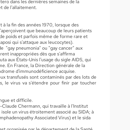
 utero dans les dernières semaines de la
de l'allaitement.
 à la fin des années 1970, lorsque des
'aperçoivent que beaucoup de leurs patients
de poids et parfois même de forme rare et
posi qui s'attaque aux leucocytes).
de "gay pneumonia" ou "gay cancer" aux
èrent inappropriées dès que s'affirma
ébuta aux États-Unis l'usage du sigle AIDS, qui
. En France, la Direction générale de la
yndrome d'immunodéficience acquise.
x transfusés sont contaminés par des lots de
 le virus va s'étendre pour finir par toucher
gue et difficile.
-Claude Chermann, qui travaille à l'Institut
 isole un virus étroitement associé au SIDA; à
Lymphadenopathy Associated Virus) et le sida
est organisée par le département de la Santé