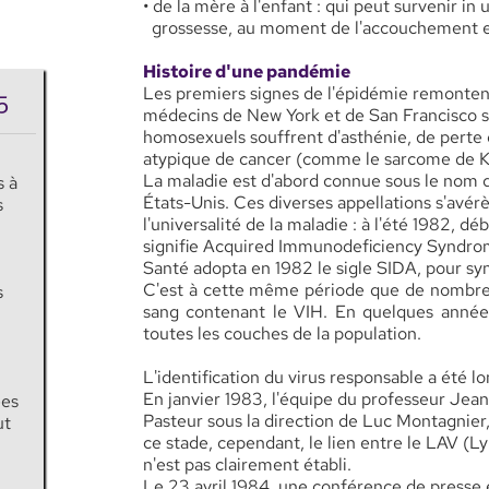
• de la mère à l'enfant : qui peut survenir in
grossesse, au moment de l'accouchement et 
Histoire d'une pandémie
Les premiers signes de l'épidémie remontent
5
médecins de New York et de San Francisco s
homosexuels souffrent d'asthénie, de perte 
atypique de cancer (comme le sarcome de Ka
La maladie est d'abord connue sous le nom 
s à
États-Unis. Ces diverses appellations s'avér
s
l'universalité de la maladie : à l'été 1982, d
signifie Acquired Immunodeficiency Syndrome
Santé adopta en 1982 le sigle SIDA, pour s
C'est à cette même période que de nombreu
s
sang contenant le VIH. En quelques années,
toutes les couches de la population.
L'identification du virus responsable a été lon
En janvier 1983, l'équipe du professeur Jean
ées
Pasteur sous la direction de Luc Montagnier,
ut
ce stade, cependant, le lien entre le LAV (
n'est pas clairement établi.
Le 23 avril 1984, une conférence de presse 