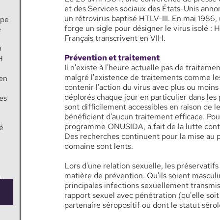
et des Services sociaux des États-Unis annon
un rétrovirus baptisé HTLV-III. En mai 1986
ope
forge un sigle pour désigner le virus isolé 
e
Français transcrivent en VIH.
0
Prévention et traitement
H
Il n'existe à l'heure actuelle pas de traiteme
malgré l'existence de traitements comme les
 en
contenir l'action du virus avec plus ou moin
déplorés chaque jour en particulier dans le
es
sont difficilement accessibles en raison de l
bénéficient d'aucun traitement efficace. Pour
programme ONUSIDA, a fait de la lutte contre
sé
Des recherches continuent pour la mise au po
domaine sont lents.
Lors d'une relation sexuelle, les préservatif
matière de prévention. Qu'ils soient masculi
A
principales infections sexuellement transmissi
rapport sexuel avec pénétration (qu'elle soit
partenaire séropositif ou dont le statut séro