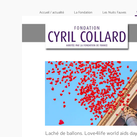
Accueil / actualité
La Fondation
Les Nuits Fauves
Laché de ballons. Love4life world aids da