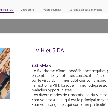
VIH et SIDA
Votre projet
Projets soutenus
La Fondation dans les médias
VIH et SIDA
Définition
Le Syndrome d'immunodéficience acquise, p
ensemble de symptômes consécutifs à la des
par le virus de l'immunodéficience humaine 
l'infection à VIH, lorsque l'immunodépression
maladies opportunistes.
Les divers modes de transmission du VIH so
• par voie sexuelle, qui est le principal moy
• par voie sanguine : qui concerne particuliè
y